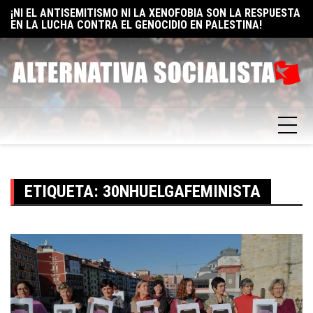
¡NI EL ANTISEMITISMO NI LA XENOFOBIA SON LA RESPUESTA
Skip
E
EN LA LUCHA CONTRA EL GENOCIDIO EN PALESTINA!
to
F
ELON MUSK: UN BILLÓN Y UNO RAZONES PARA SER
content
SOCIALISTA
ETIQUETA:
30NHUELGAFEMINISTA