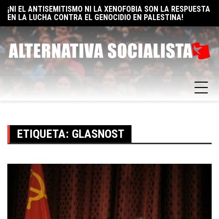
¡NI EL ANTISEMITISMO NI LA XENOFOBIA SON LA RESPUESTA
Skip
E
EN LA LUCHA CONTRA EL GENOCIDIO EN PALESTINA!
to
F
ELON MUSK: UN BILLÓN Y UNO RAZONES PARA SER
content
SOCIALISTA
ETIQUETA:
GLASNOST