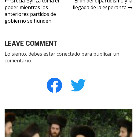
Navegación
Grecia: Syriza toma el
El fin del bipartidismo y la
poder mientras los
llegada de la esperanza
de
anteriores partidos de
entradas
gobierno se hunden
LEAVE COMMENT
Lo siento, debes estar
conectado
para publicar un
comentario.
facebook
twitter