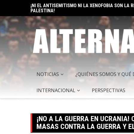
PALESTINA!
Skip
ELON MUSK: UN BILLÓN Y UNO RAZONES PARA SER
to
content
NOTICIAS
¿QUIÉNES SOMOS Y QUÉ
INTERNACIONAL
PERSPECTIVAS
¡NO A LA GUERRA EN UCRANIA!
MASAS CONTRA LA GUERRA Y E