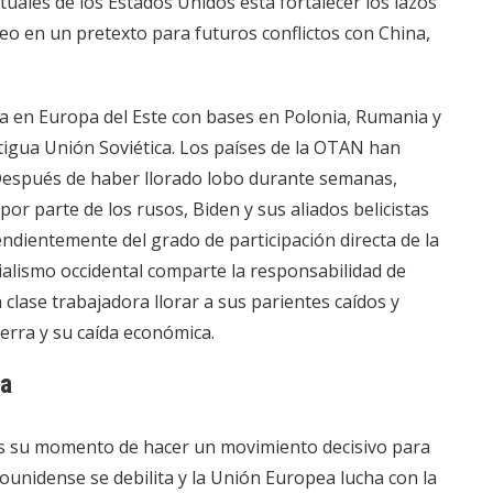
tuales de los Estados Unidos está fortalecer los lazos
o en un pretexto para futuros conflictos con China,
a en Europa del Este con bases en Polonia, Rumania y
antigua Unión Soviética. Los países de la OTAN han
Después de haber llorado lobo durante semanas,
or parte de los rusos, Biden y sus aliados belicistas
dientemente del grado de participación directa de la
ialismo occidental comparte la responsabilidad de
la clase trabajadora llorar a sus parientes caídos y
erra y su caída económica.
va
es su momento de hacer un movimiento decisivo para
ounidense se debilita y la Unión Europea lucha con la