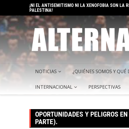
PALESTINA!
Skip
ELON MUSK: UN BILLÓN Y UNO RAZONES PARA SER
to
content
NOTICIAS
¿QUIÉNES SOMOS Y QUÉ
INTERNACIONAL
PERSPECTIVAS
OPORTUNIDADES Y PELIGROS EN
PARTE).