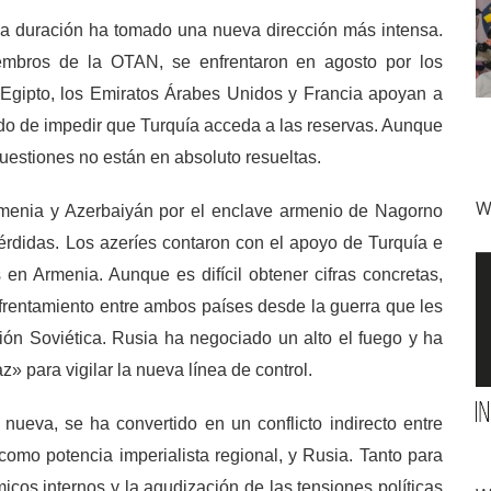
rga duración ha tomado una nueva dirección más intensa.
mbros de la OTAN, se enfrentaron en agosto por los
, Egipto, los Emiratos Árabes Unidos y Francia apoyan a
ado de impedir que Turquía acceda a las reservas. Aunque
uestiones no están en absoluto resueltas.
W
Armenia y Azerbaiyán por el enclave armenio de Nagorno
érdidas. Los azeríes contaron con el apoyo de Turquía e
s en Armenia. Aunque es difícil obtener cifras concretas,
rentamiento entre ambos países desde la guerra que les
nión Soviética. Rusia ha negociado un alto el fuego y ha
» para vigilar la nueva línea de control.
ueva, se ha convertido en un conflicto indirecto entre
como potencia imperialista regional, y Rusia. Tanto para
os internos y la agudización de las tensiones políticas