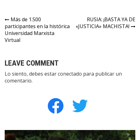
Navegación
Más de 1.500
RUSIA: ¡BASTA YA DE
participantes en la histórica
«JUSTICIA» MACHISTA!
de
Universidad Marxista
entradas
Virtual
LEAVE COMMENT
Lo siento, debes estar
conectado
para publicar un
comentario.
facebook
twitter