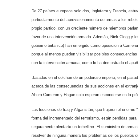
De 27 países europeos solo dos, Inglaterra y Francia, estuvi
particularmente del aprovisionamiento de armas a los rebe
propio partido, con un creciente número de miembros parlam
favor de una intervención armada. Además, Nick Clegg y lo
gobierno británico) han emergido como oposición a Cameron,
porque al menos pueden visibilizar posibles consecuencias 
con la intervención armada, como lo ha demostrado el apu
Basados en el colchón de un poderoso imperio, en el pasad
acerca de las consecuencias de sus acciones en el extranjer
Ahora Cameron y Hague solo esperan esconderse en la pró
Las lecciones de Iraq y Afganistán, que trajeron el enorme 
forma del incrementado del terrorismo, están perdidas para e
seguramente alentaría un torbellino. El suministro de arma
resolver de ninguna manera los problemas de los pueblos de 