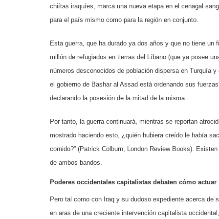
chiítas iraquíes, marca una nueva etapa en el cenagal sangr
para el país mismo como para la región en conjunto.
Esta guerra, que ha durado ya dos años y que no tiene un f
millón de refugiados en tierras del Líbano (que ya posee un
números desconocidos de población dispersa en Turquía y ot
el gobierno de Bashar al Assad está ordenando sus fuerzas p
declarando la posesión de la mitad de la misma.
Por tanto, la guerra continuará, mientras se reportan atro
mostrado haciendo esto, ¿quién hubiera creído le había sa
comido?” (Patrick Colburn, London Review Books). Existen 
de ambos bandos.
Poderes occidentales capitalistas debaten cómo actuar
Pero tal como con Iraq y su dudoso expediente acerca de s
en aras de una creciente intervención capitalista occidental,