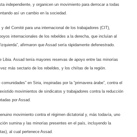
ista independiente, y organicen un movimiento para derrocar a todas
mentando así un cambio en la sociedad.
s y del Comité para una internacional de los trabajadores (CIT),
poyos internacionales de los rebeldes a la derecha, que incluían al
 “izquierda”, afirmaron que Assad sería rápidamente defenestrado.
e Libia. Assad tenía mayores reservas de apoyo entre las minorías
 vez más sectario de los rebeldes, y los chiítas de la región.
 comunidades” en Siria, inspiradas por la “primavera árabe”, contra el
xistido movimientos de sindicatos y trabajadores contra la reducción
entadas por Assad.
genuino movimiento contra el régimen dictatorial y, más todavía, uno
ción sumina y las minorías presentes en el país, incluyendo la
tas), al cual pertenece Assad.