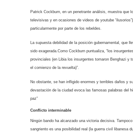
Patrick Cockburn, en un penetrante análisis, muestra que l
televisivas y en ocasiones de videos de youtube “ilusorios”) 
particularmente por parte de los rebeldes.
La supuesta debilidad de la posición gubernamental, que ll
sido exagerada.Como Cockburn puntualiza, “los insurgentes 
provinciales (en Libia los insurgentes tomaron Benghazi y 
el comienzo de la revuelta)”.
No obstante, se han infligido enormes y terribles daños y s
devastación de la ciudad evoca las famosas palabras del his
paz”
Conflicto interminable
Ningún bando ha alcanzado una victoria decisiva. Tampoco e
sangriento es una posibilidad real (la guerra civil libanesa