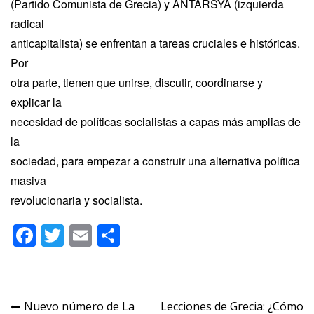
(Partido Comunista de Grecia) y ANTARSYA (izquierda
radical
anticapitalista) se enfrentan a tareas cruciales e históricas.
Por
otra parte, tienen que unirse, discutir, coordinarse y
explicar la
necesidad de políticas socialistas a capas más amplias de
la
sociedad, para empezar a construir una alternativa política
masiva
revolucionaria y socialista.
Facebook
Twitter
Email
Compartir
Navegación
Nuevo número de La
Lecciones de Grecia: ¿Cómo