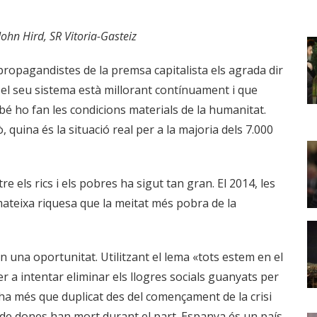
John Hird, SR Vitoria-Gasteiz
propagandistes de la premsa capitalista els agrada dir
el seu sistema està millorant contínuament i que
é ho fan les condicions materials de la humanitat.
, quina és la situació real per a la majoria dels 7.000
re els rics i els pobres ha sigut tan gran. El 2014, les
ateixa riquesa que la meitat més pobra de la
 en una oportunitat. Utilitzant el lema «tots estem en el
r a intentar eliminar els llogres socials guanyats per
s’ha més que duplicat des del començament de la crisi
ó de dones han mort durant el part. Espanya és un país