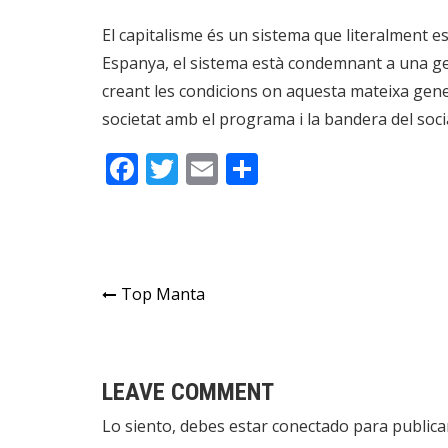
El capitalisme és un sistema que literalment es
Espanya, el sistema està condemnant a una gen
creant les condicions on aquesta mateixa genera
societat amb el programa i la bandera del soci
Facebook
Twitter
Email
Compartir
Navegación
Top Manta
de
entradas
LEAVE COMMENT
Lo siento, debes estar
conectado
para publica