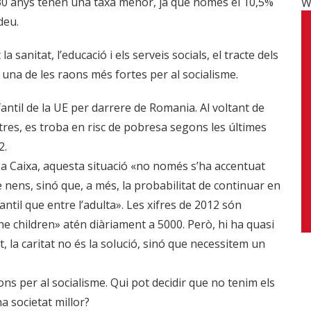
 30 anys tenen una taxa menor, ja que només el 10,5%
W
deu.
 sanitat, l’educació i els serveis socials, el tracte dels
 una de les raons més fortes per al socialisme.
ntil de la UE per darrere de Romania. Al voltant de
 tres, es troba en risc de pobresa segons les últimes
2.
La Caixa, aquesta situació «no només s’ha accentuat
 nens, sinó que, a més, la probabilitat de continuar en
antil que entre l’adulta». Les xifres de 2012 són
he children» atén diàriament a 5000. Però, hi ha quasi
 la caritat no és la solució, sinó que necessitem un
s per al socialisme. Qui pot decidir que no tenim els
a societat millor?