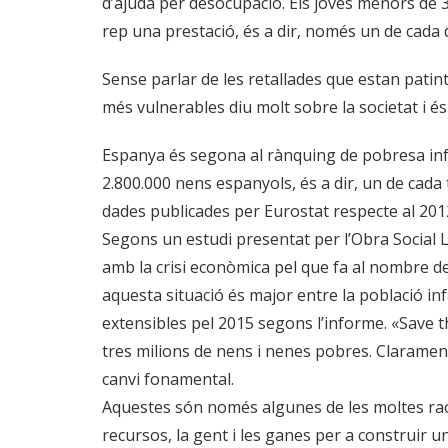
d’ajuda per desocupació. Els joves menors de
rep una prestació, és a dir, només un de cada 
Sense parlar de les retallades que estan patint la
més vulnerables diu molt sobre la societat i és
Espanya és segona al rànquing de pobresa infa
2.800.000 nens espanyols, és a dir, un de cada
dades publicades per Eurostat respecte al 201
Segons un estudi presentat per l’Obra Social 
amb la crisi econòmica pel que fa al nombre de
aquesta situació és major entre la població inf
extensibles pel 2015 segons l’informe. «Save t
tres milions de nens i nenes pobres. Clarament,
canvi fonamental.
Aquestes són només algunes de les moltes raon
recursos, la gent i les ganes per a construir un