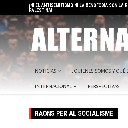
Skip
¡NI EL ANTISEMITISMO NI LA XENOFOBIA SON LA
PALESTINA!
to
ELON MUSK: UN BILLÓN Y UNO RAZONES PARA SER
content
NOTICIAS
¿QUIÉNES SOMOS Y QUÉ
INTERNACIONAL
PERSPECTIVAS
RAONS PER AL SOCIALISME