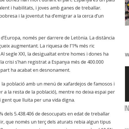
t i habilitats, i joves amb ganes de treballar.
obresa i la joventut ha d’emigrar a la cerca d’un
 d’Europa, només per darrere de Letònia. La distància
gueix augmentant. La riquesa de l’1% més ric
Al segle XXI, la desigualtat entre homes i dones ha
W
e la crisi s’han registrat a Espanya més de 400.000
n part ha acabat en desnonament.
de la població amb un menú de xafardejos de famosos i
r a la resta de la població), mentre no deixa espai per
i gent que lluita per una vida digna.
 dels 5.438.406 de desocupats en edat de treballar
 dir, que només un terç dels aturats rebia algun tipus