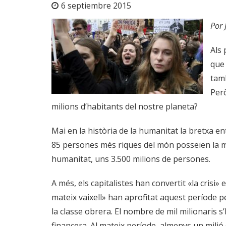
6 septiembre 2015
Por 
Als 
que 
tamb
Però
milions d’habitants del nostre planeta?
Mai en la història de la humanitat la bretxa ent
85 persones més riques del món posseïen la m
humanitat, uns 3.500 milions de persones.
A més, els capitalistes han convertit «la crisi»
mateix vaixell» han aprofitat aquest període pe
la classe obrera. El nombre de mil milionaris 
financera. Al mateix període, almenys un mili