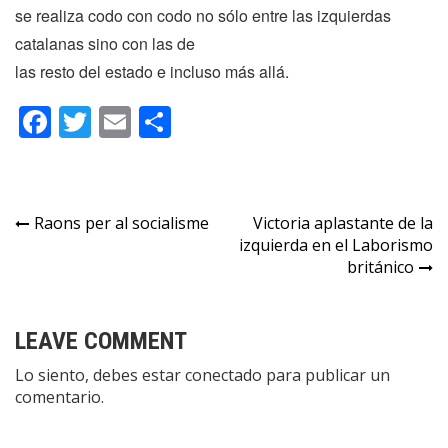
se realiza codo con codo no sólo entre las izquierdas
catalanas sino con las de
las resto del estado e incluso más allá.
Facebook
Twitter
Email
Compartir
Navegación
Raons per al socialisme
Victoria aplastante de la
izquierda en el Laborismo
de
británico
entradas
LEAVE COMMENT
Lo siento, debes estar
conectado
para publicar un
comentario.