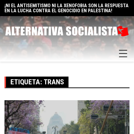
Skip
¡NI EL ANTISEMITISMO NI LA XENOFOBIA SON LA RESPUESTA
E
EN LA LUCHA CONTRA EL GENOCIDIO EN PALESTINA!
to
F
ELON MUSK: UN BILLÓN Y UNO RAZONES PARA SER
content
SOCIALISTA
ETIQUETA:
TRANS