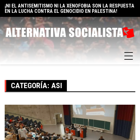
EN LA LUCHA CONTRA EL GENOCIDIO EN PALESTINA!
Skip
E
ELON MUSK: UN BILLÓN Y UNO RAZONES PARA SER
to
F
SOCIALISTA
content
CATEGORÍA:
ASI