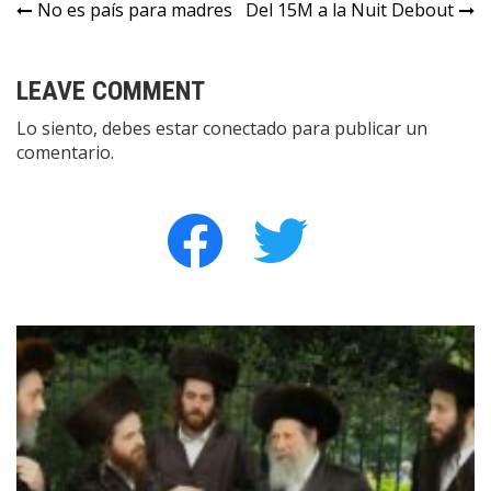
Navegación
No es país para madres
Del 15M a la Nuit Debout
de
entradas
LEAVE COMMENT
Lo siento, debes estar
conectado
para publicar un
comentario.
facebook
twitter