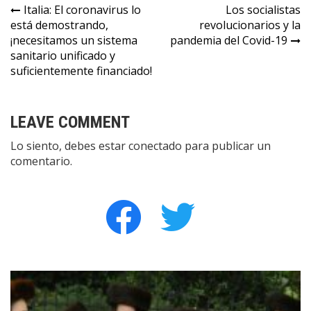
Navegación
Italia: El coronavirus lo
Los socialistas
está demostrando,
revolucionarios y la
de
¡necesitamos un sistema
pandemia del Covid-19
entradas
sanitario unificado y
suficientemente financiado!
LEAVE COMMENT
Lo siento, debes estar
conectado
para publicar un
comentario.
facebook
twitter