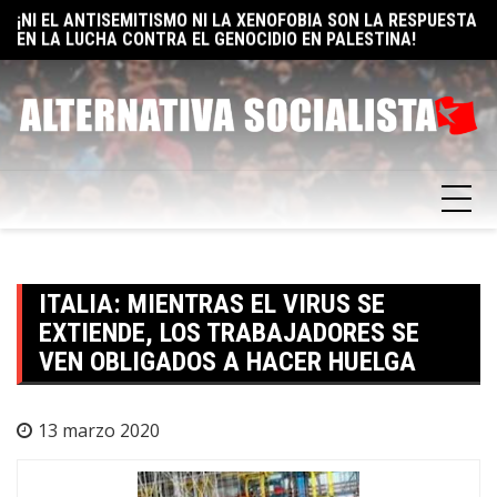
EN LA LUCHA CONTRA EL GENOCIDIO EN PALESTINA!
Skip
E
ELON MUSK: UN BILLÓN Y UNO RAZONES PARA SER
to
F
SOCIALISTA
content
ITALIA: MIENTRAS EL VIRUS SE
EXTIENDE, LOS TRABAJADORES SE
VEN OBLIGADOS A HACER HUELGA
13 marzo 2020