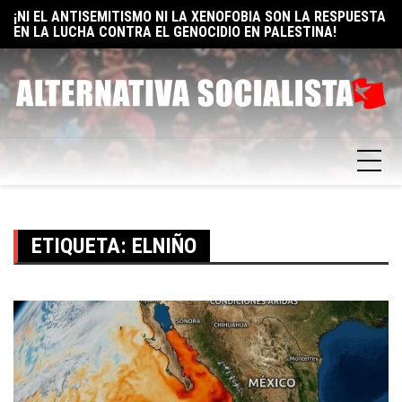
Skip
¡NI EL ANTISEMITISMO NI LA XENOFOBIA SON LA RESPUESTA
E
EN LA LUCHA CONTRA EL GENOCIDIO EN PALESTINA!
to
F
ELON MUSK: UN BILLÓN Y UNO RAZONES PARA SER
content
SOCIALISTA
ETIQUETA:
ELNIÑO