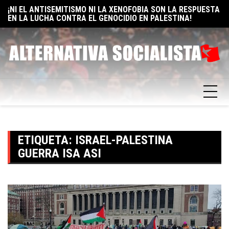
Skip
EN LA LUCHA CONTRA EL GENOCIDIO EN PALESTINA!
E
ELON MUSK: UN BILLÓN Y UNO RAZONES PARA SER
to
F
SOCIALISTA
content
ETIQUETA:
ISRAEL-PALESTINA
GUERRA ISA ASI