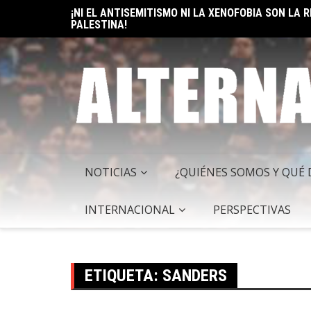
Skip
¡NI EL ANTISEMITISMO NI LA XENOFOBIA SON LA
to
PALESTINA!
ELON MUSK: UN BILLÓN Y UNO RAZONES PARA SER
content
NOTICIAS
¿QUIÉNES SOMOS Y QUÉ
INTERNACIONAL
PERSPECTIVAS
ETIQUETA:
SANDERS