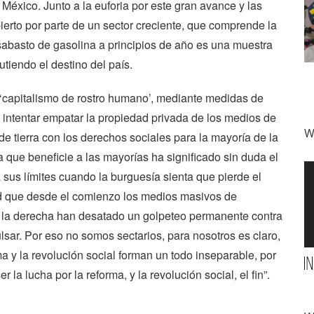
e México. Junto a la euforia por este gran avance y las
erto por parte de un sector creciente, que comprende la
sabasto de gasolina a principios de año es una muestra
utiendo el destino del país.
capitalismo de rostro humano’, mediante medidas de
a intentar empatar la propiedad privada de los medios de
W
e tierra con los derechos sociales para la mayoría de la
a que beneficie a las mayorías ha significado sin duda el
 sus límites cuando la burguesía sienta que pierde el
ad que desde el comienzo los medios masivos de
 la derecha han desatado un golpeteo permanente contra
sar. Por eso no somos sectarios, para nosotros es claro,
 y la revolución social forman un todo inseparable, por
la lucha por la reforma, y la revolución social, el fin”.