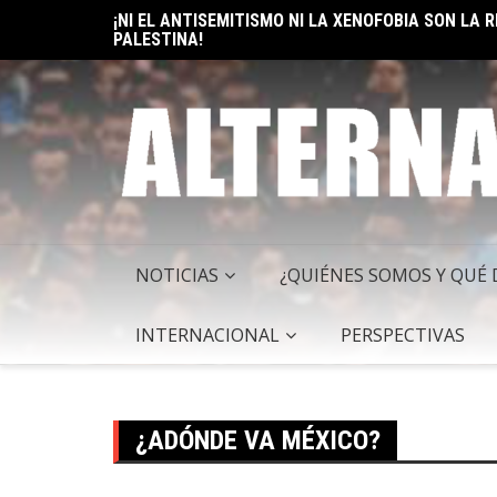
PALESTINA!
Skip
ELON MUSK: UN BILLÓN Y UNO RAZONES PARA SER
to
content
NOTICIAS
¿QUIÉNES SOMOS Y QUÉ
INTERNACIONAL
PERSPECTIVAS
¿ADÓNDE VA MÉXICO?