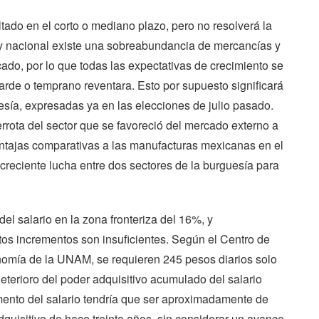
ltado en el corto o mediano plazo, pero no resolverá la
l y nacional existe una sobreabundancia de mercancías y
ado, por lo que todas las expectativas de crecimiento se
arde o temprano reventara. Esto por supuesto significará
esía, expresadas ya en las elecciones de julio pasado.
derrota del sector que se favoreció del mercado externo a
entajas comparativas a las manufacturas mexicanas en el
creciente lucha entre dos sectores de la burguesía para
l salario en la zona fronteriza del 16%, y
tos incrementos son insuficientes. Según el Centro de
onomía de la UNAM, se requieren 245 pesos diarios solo
eterioro del poder adquisitivo acumulado del salario
mento del salario tendría que ser aproximadamente de
quisitivo de hace treinta años, sin considerar un avance