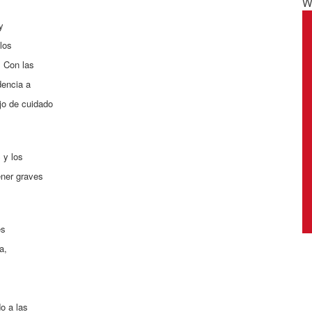
W
y
los
. Con las
dencia a
jo de cuidado
 y los
ener graves
es
a,
o a las