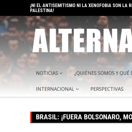
PALESTINA!
Skip
ELON MUSK: UN BILLÓN Y UNO RAZONES PARA SER
to
content
NOTICIAS
¿QUIÉNES SOMOS Y QUÉ
INTERNACIONAL
PERSPECTIVAS
BRASIL: ¡FUERA BOLSONARO, M