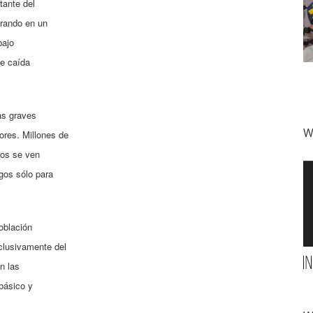
tante del
trando en un
bajo
de caída
as graves
W
res. Millones de
ros se ven
gos sólo para
oblación
clusivamente del
n las
 básico y