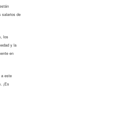
están
 salarios de
, los
medad y la
mente en
 a este
s. ¡Es