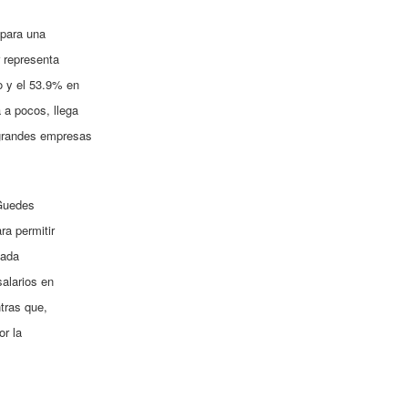
 para una
 representa
o y el 53.9% en
a pocos, llega
 grandes empresas
 Guedes
ra permitir
nada
salarios en
tras que,
or la