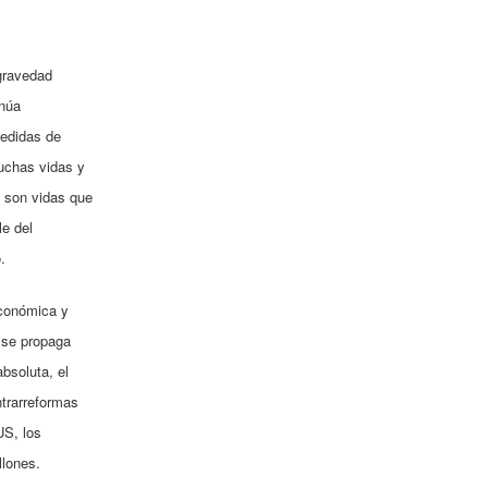
 gravedad
inúa
medidas de
uchas vidas y
 son vidas que
e del
.
económica y
 se propaga
bsoluta, el
ntrarreformas
US, los
llones.