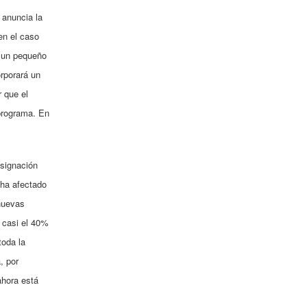
 anuncia la
en el caso
y un pequeño
orporará un
r que el
programa. En
asignación
 ha afectado
 nuevas
 casi el 40%
toda la
, por
ahora está