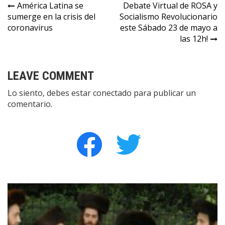
Navegación
América Latina se
Debate Virtual de ROSA y
sumerge en la crisis del
Socialismo Revolucionario
de
coronavirus
este Sábado 23 de mayo a
entradas
las 12h!
LEAVE COMMENT
Lo siento, debes estar
conectado
para publicar un
comentario.
facebook
twitter