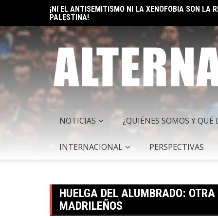
¡NI EL ANTISEMITISMO NI LA XENOFOBIA SON LA
Skip
PALESTINA!
ELON MUSK: UN BILLÓN Y UNO RAZONES PARA SER
to
content
NOTICIAS
¿QUIÉNES SOMOS Y QUÉ
INTERNACIONAL
PERSPECTIVAS
HUELGA DEL ALUMBRADO: OTRA 
MADRILEÑOS