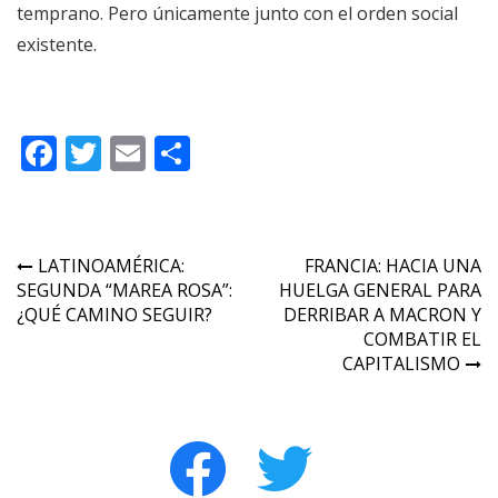
temprano. Pero únicamente junto con el orden social
existente.
Facebook
Twitter
Email
Compartir
Navegación
LATINOAMÉRICA:
FRANCIA: HACIA UNA
SEGUNDA “MAREA ROSA”:
HUELGA GENERAL PARA
de
¿QUÉ CAMINO SEGUIR?
DERRIBAR A MACRON Y
entradas
COMBATIR EL
CAPITALISMO
facebook
twitter