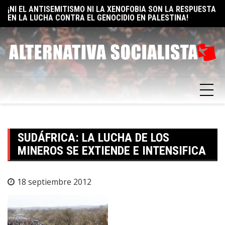
EN LA LUCHA CONTRA EL GENOCIDIO EN PALESTINA!
Skip
E
ELON MUSK: UN BILLÓN Y UNO RAZONES PARA SER
to
F
SOCIALISTA
content
SUDÁFRICA: LA LUCHA DE LOS
MINEROS SE EXTIENDE E INTENSIFICA
18 septiembre 2012