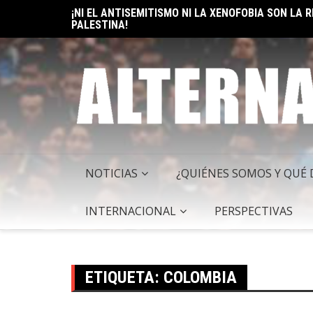
Skip
¡NI EL ANTISEMITISMO NI LA XENOFOBIA SON LA
PALESTINA!
to
ELON MUSK: UN BILLÓN Y UNO RAZONES PARA SER
content
NOTICIAS
¿QUIÉNES SOMOS Y QUÉ
INTERNACIONAL
PERSPECTIVAS
ETIQUETA:
COLOMBIA