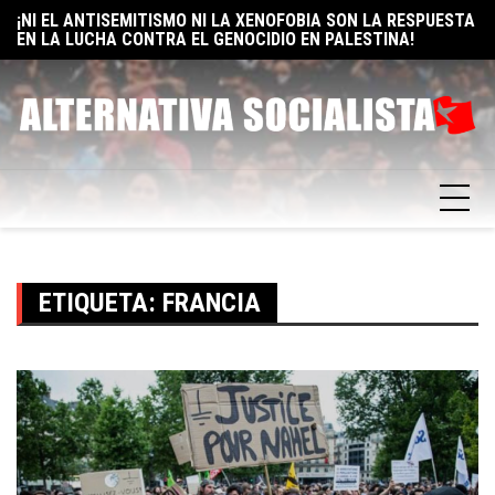
EN LA LUCHA CONTRA EL GENOCIDIO EN PALESTINA!
Skip
E
ELON MUSK: UN BILLÓN Y UNO RAZONES PARA SER
to
F
SOCIALISTA
content
ETIQUETA:
FRANCIA