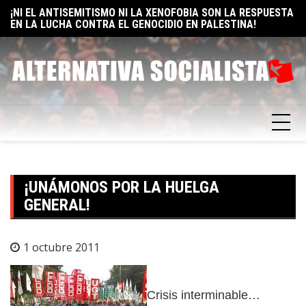
Skip
EN LA LUCHA CONTRA EL GENOCIDIO EN PALESTINA!
E
to
ELON MUSK: UN BILLÓN Y UNO RAZONES PARA SER
F
SOCIALISTA
content
¡UNÁMONOS POR LA HUELGA
GENERAL!
1 octubre 2011
Crisis interminable…