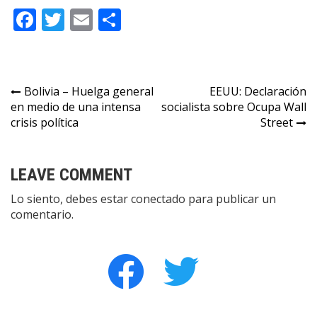
Facebook
Twitter
Email
Compartir
Navegación
Bolivia – Huelga general
EEUU: Declaración
en medio de una intensa
socialista sobre Ocupa Wall
de
crisis política
Street
entradas
LEAVE COMMENT
Lo siento, debes estar
conectado
para publicar un
comentario.
facebook
twitter