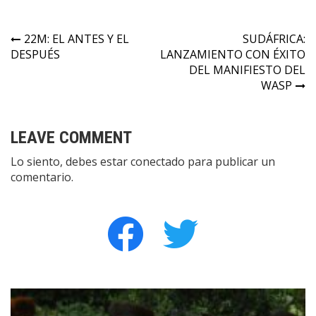
Navegación
22M: EL ANTES Y EL
SUDÁFRICA:
DESPUÉS
LANZAMIENTO CON ÉXITO
de
DEL MANIFIESTO DEL
entradas
WASP
LEAVE COMMENT
Lo siento, debes estar
conectado
para publicar un
comentario.
facebook
twitter