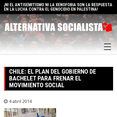
EN LA LUCHA CONTRA EL GENOCIDIO EN PALESTINA!
Skip
E
ELON MUSK: UN BILLÓN Y UNO RAZONES PARA SER
to
F
SOCIALISTA
content
CHILE: EL PLAN DEL GOBIERNO DE
BACHELET PARA FRENAR EL
MOVIMIENTO SOCIAL
4 abril 2014