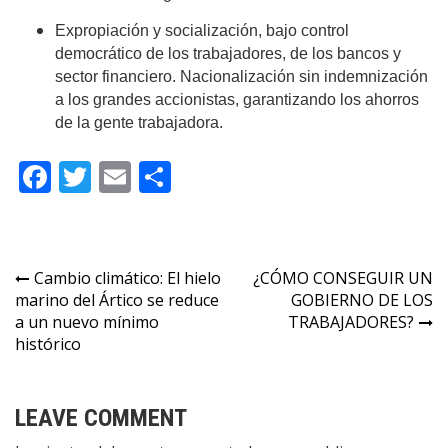
Expropiación y socialización, bajo control
democrático de los trabajadores, de los bancos y
sector financiero. Nacionalización sin indemnización
a los grandes accionistas, garantizando los ahorros
de la gente trabajadora.
Facebook
Twitter
Email
Compartir
Navegación
Cambio climático: El hielo
¿CÓMO CONSEGUIR UN
marino del Ártico se reduce
GOBIERNO DE LOS
de
a un nuevo mínimo
TRABAJADORES?
entradas
histórico
LEAVE COMMENT