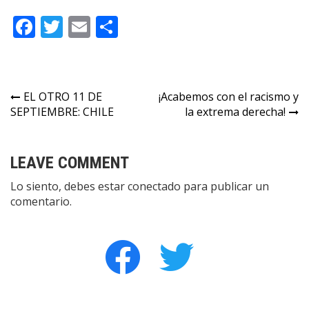
Facebook
Twitter
Email
Compartir
Navegación
EL OTRO 11 DE
¡Acabemos con el racismo y
SEPTIEMBRE: CHILE
la extrema derecha!
de
entradas
LEAVE COMMENT
Lo siento, debes estar
conectado
para publicar un
comentario.
facebook
twitter