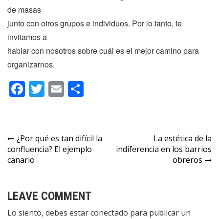
de masas
junto con otros grupos e individuos. Por lo tanto, te
invitamos a
hablar con nosotros sobre cuál es el mejor camino para
organizarnos.
Facebook
Twitter
Email
Compartir
Navegación
¿Por qué es tan difícil la
La estética de la
confluencia? El ejemplo
indiferencia en los barrios
de
canario
obreros
entradas
LEAVE COMMENT
Lo siento, debes estar
conectado
para publicar un